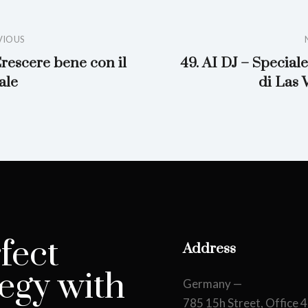
VIOUS
Crescere bene con il
49. AI DJ – Special
ale
di Las 
fect
Address
egy with
Germany —
785 15h Street, Office 