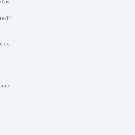
i Las
a
 tech”
o del
zione