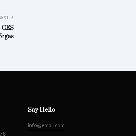
NEXT
e CES
Vegas
Say Hello
info@email.com
478