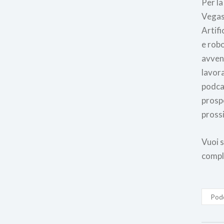
Per la
Vegas 
Artifi
e robo
avven
lavora
podca
prosp
prossi
Vuoi s
compl
Pod