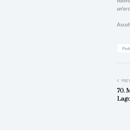
nuovo 
un’or
Ascol
Pod
PRE
70. 
Lago