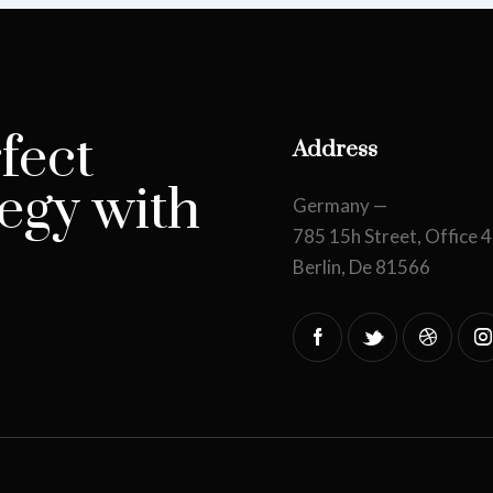
fect
Address
egy with
Germany —
785 15h Street, Office 
Berlin, De 81566