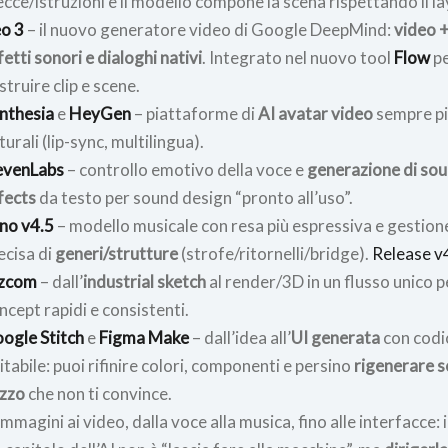
ecce/istruzioni e il modello compone la scena rispettando il la
o 3
– il nuovo generatore video di Google DeepMind:
video 
fetti sonori e dialoghi nativi
. Integrato nel nuovo tool
Flow
p
struire clip e scene.
nthesia
e
HeyGen
– piattaforme di
AI avatar video
sempre p
turali (lip-sync, multilingua).
evenLabs
– controllo emotivo della voce e
generazione di so
fects
da testo per sound design “pronto all’uso”.
no v4.5
– modello musicale con resa più espressiva e gestion
ecisa di
generi/strutture
(strofe/ritornelli/bridge).
Release v
zcom
– dall’
industrial sketch
al render/3D in un flusso unico p
ncept rapidi e consistenti.
ogle Stitch
e
Figma Make
– dall’idea all’
UI generata
con codi
itabile: puoi rifinire colori, componenti e persino
rigenerare so
zzo
che non ti convince.
immagini ai video, dalla voce alla musica, fino alle interfacce: i