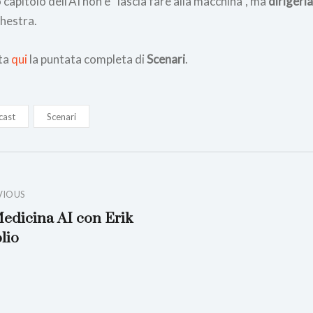
capitolo dell’AI non è “lascia fare alla macchina”, ma
dirigerl
chestra.
ta
qui
la puntata completa di
Scenari
.
cast
Scenari
VIOUS
Medicina AI con Erik
lio