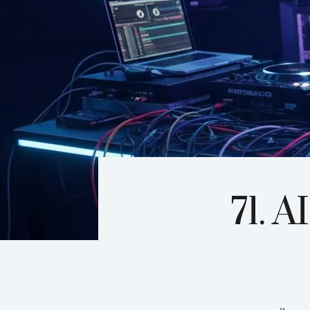
71. A