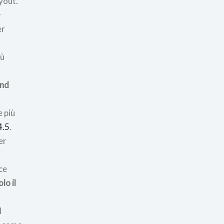
yout.
+
er
iù
und
e più
4.5
.
er
ce
lo il
l