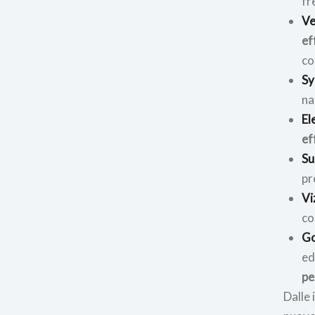
fr
Ve
ef
co
Sy
na
El
ef
Su
pr
Vi
co
Go
ed
pe
Dalle 