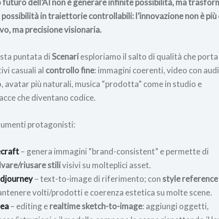
o futuro dell’AI non è generare infinite possibilità, ma trasfo
 possibilità in traiettorie controllabili: l’innovazione non è più
vo, ma precisione visionaria.
esta puntata di
Scenari
esploriamo il salto di qualità che porta
ivi casuali al
controllo fine
: immagini coerenti, video con aud
, avatar più naturali, musica “prodotta” come in studio e
facce che diventano codice.
rumenti protagonisti:
craft
– genera immagini “brand-consistent” e permette di
lvare/riusare stili
visivi su molteplici asset.
djourney
– text-to-image di riferimento; con
style reference
ntenere volti/prodotti e coerenza estetica su molte scene.
ea
– editing e
realtime sketch-to-image
: aggiungi oggetti,