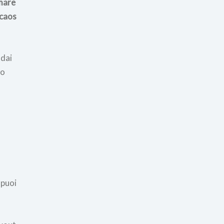
rmare
 caos
 dai
io
puoi