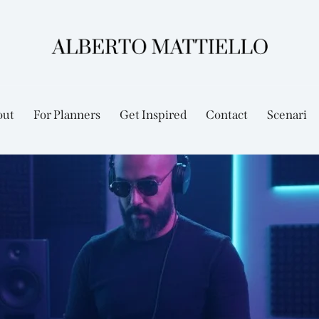
out
For Planners
Get Inspired
Contact
Scenari