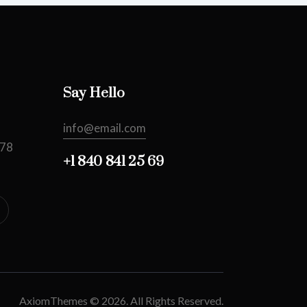
Say Hello
info@email.com
478
+1 840 841 25 69
AxiomThemes
© 2026. All Rights Reserved.