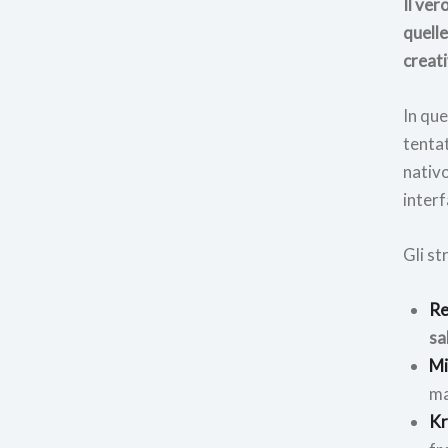
Il ver
quelle
creati
In qu
tentat
nativo
inter
Gli st
Re
sa
Mi
ma
Kr